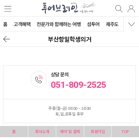
홈
고객혜택
전문가와 함께하는 여행
섬투어
제주도
이색투
부산항일학생의거
상담 문의
051-809-2525
주중(월~금) 09:00 ~ 18:00
토,일,공휴일 휴무
홈
회사소개
예약 및 결제
회원가입
TOP