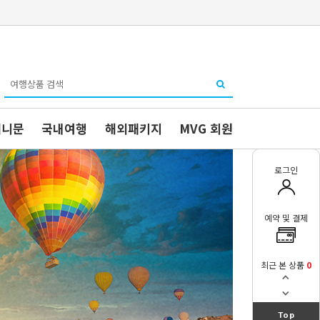
허니문
국내여행
해외패키지
MVG 회원
로그인
예약 및 결제
최근 본 상품
0
Top