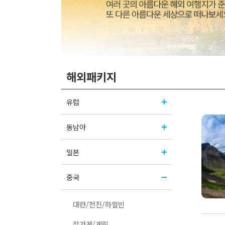
해외패키지
유럽
동남아
일본
중국
대련/천진/하얼빈
장가계/계림