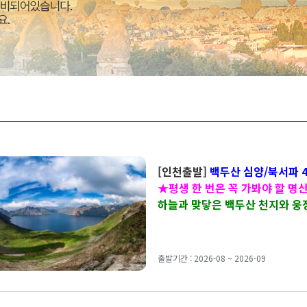
[인천출발]
백두산 심양/북서파 
★평생 한 번은 꼭 가봐야 할 명
하늘과 맞닿은 백두산 천지와 웅
출발기간 : 2026-08 ~ 2026-09