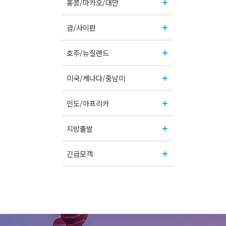
홍콩/마카오/대만
괌/사이판
호주/뉴질랜드
미국/캐나다/중남미
인도/아프리카
지방출발
긴급모객