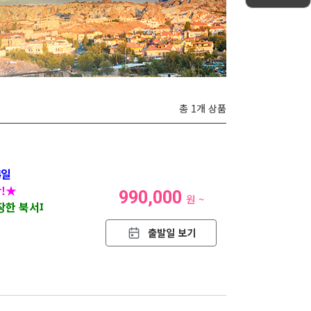
총 1개 상품
4일
산!★
990,000
원 ~
장한 북서파를 만나는 특별한 여행
출발일 보기