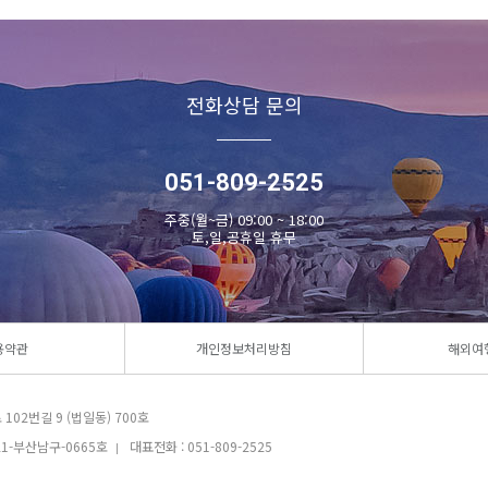
전화상담 문의
051-809-2525
주중(월~금) 09:00 ~ 18:00
토,일,공휴일 휴무
용약관
개인정보처리방침
해외여
102번길 9 (법일동) 700호
1-부산남구-0665호
대표전화 : 051-809-2525
|