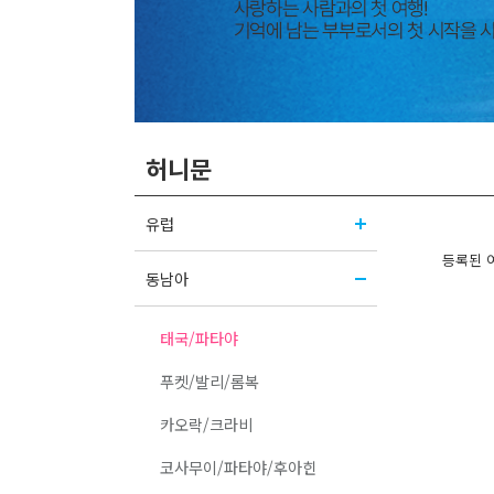
허니문
유럽
등록된 
동남아
태국/파타야
푸켓/발리/롬복
카오락/크라비
코사무이/파타야/후아힌