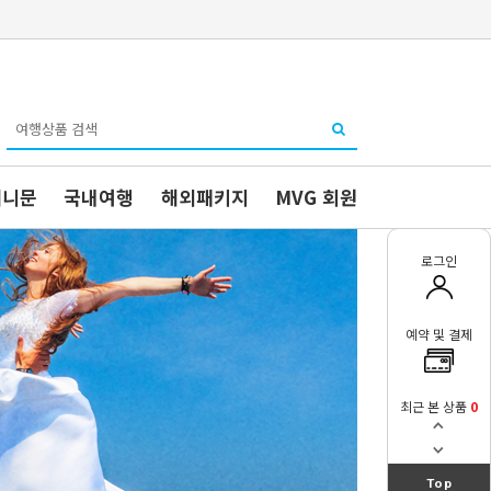
허니문
국내여행
해외패키지
MVG 회원
로그인
예약 및 결제
최근 본 상품
0
Top