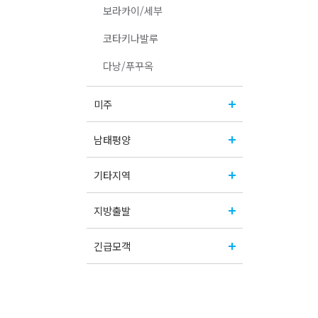
보라카이/세부
코타키나발루
다낭/푸꾸옥
미주
남태평양
기타지역
지방출발
긴급모객